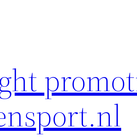
ght promot
ensport.nl