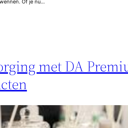
rwennen. Of je nu…
zorging met DA Prem
ucten