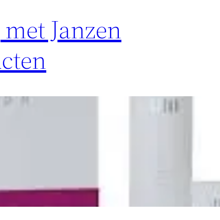
 met Janzen
ucten