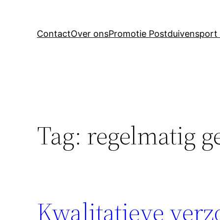
Contact
Over ons
Promotie Postduivensport 
Tag:
regelmatig g
Kwalitatieve verz