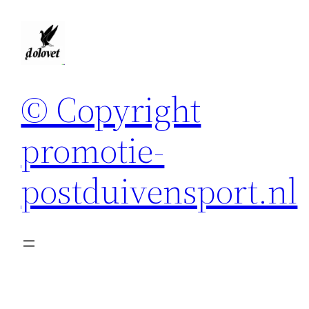
Spring
naar
de
inhoud
© Copyright
promotie-
postduivensport.nl