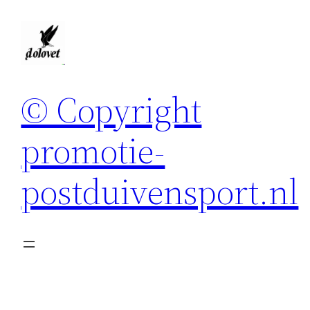
Spring
naar
de
inhoud
© Copyright
promotie-
postduivensport.nl