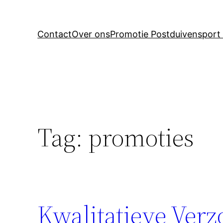
Contact
Over ons
Promotie Postduivensport 
Tag:
promoties
Kwalitatieve Ver