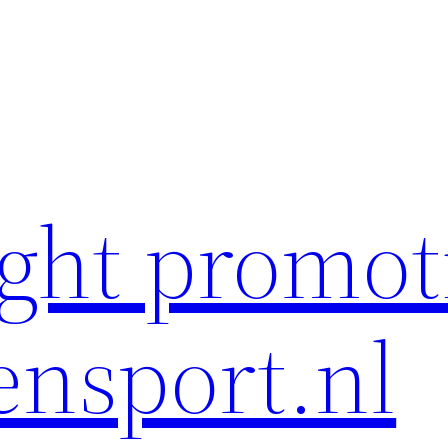
ght promot
ensport.nl