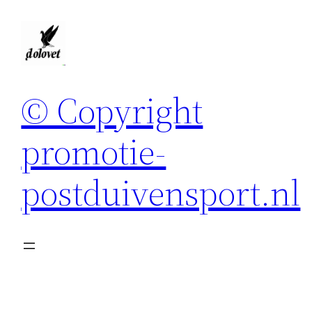
Spring
naar
de
inhoud
© Copyright
promotie-
postduivensport.nl