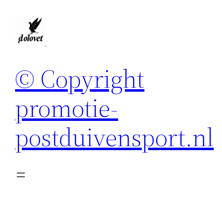
Spring
naar
de
inhoud
© Copyright
promotie-
postduivensport.nl