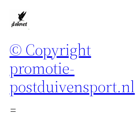
Spring
naar
de
inhoud
© Copyright
promotie-
postduivensport.nl