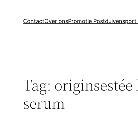
Contact
Over ons
Promotie Postduivensport 
Tag:
originsestée
serum