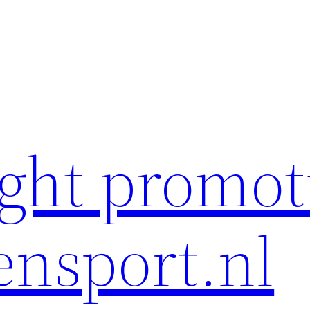
ght promot
ensport.nl