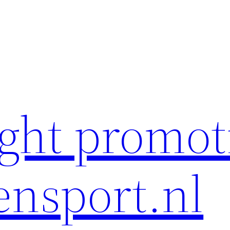
ght promot
ensport.nl