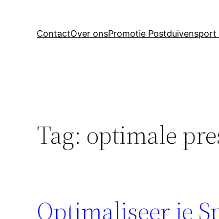
Contact
Over ons
Promotie Postduivensport 
Tag:
optimale pre
Optimaliseer je S