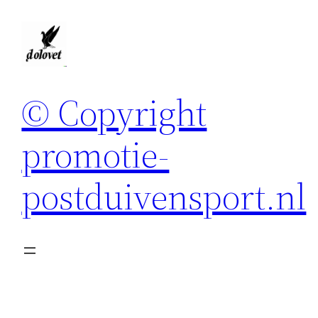
Spring
naar
de
inhoud
© Copyright
promotie-
postduivensport.nl