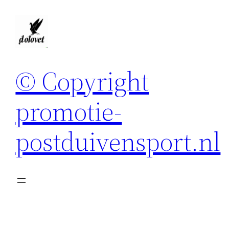
Spring
naar
de
inhoud
© Copyright
promotie-
postduivensport.nl