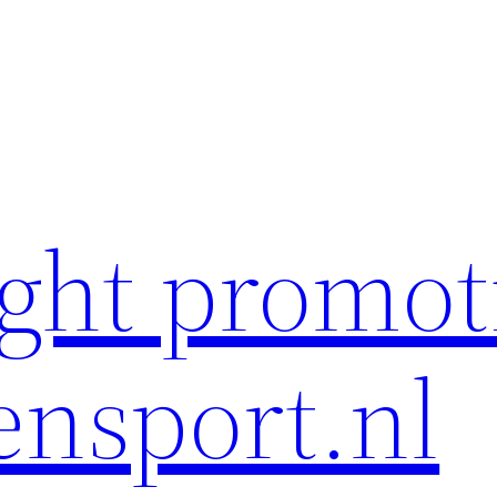
ght promot
ensport.nl