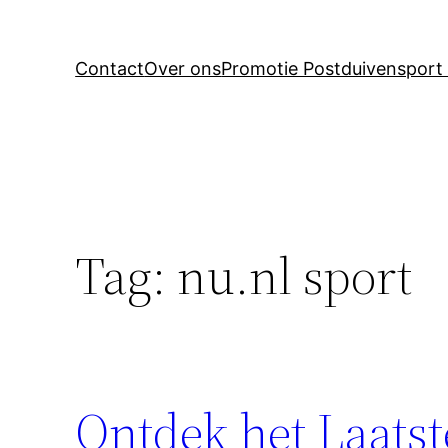
Contact
Over ons
Promotie Postduivensport 
Tag:
nu.nl sport
Ontdek het Laatst