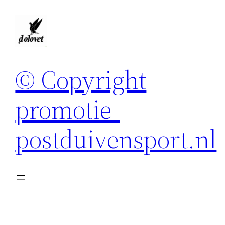
Spring
naar
de
inhoud
© Copyright
promotie-
postduivensport.nl