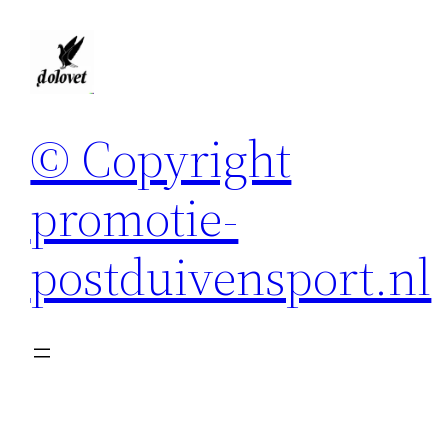
Spring
naar
de
inhoud
© Copyright
promotie-
postduivensport.nl