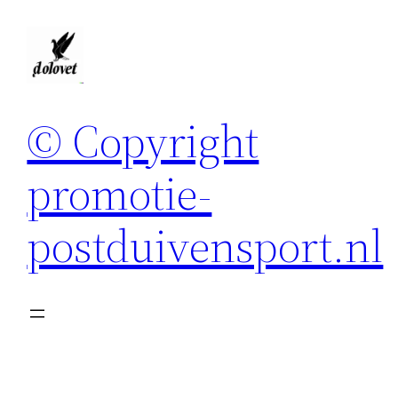
Spring
naar
de
inhoud
© Copyright
promotie-
postduivensport.nl