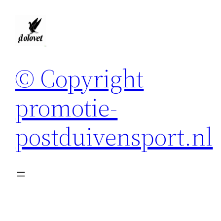
Spring
naar
de
inhoud
© Copyright
promotie-
postduivensport.nl