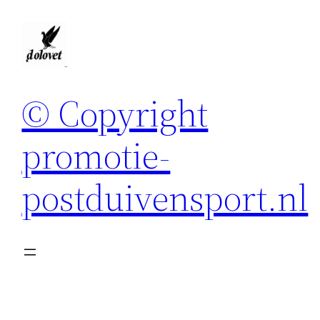
Spring
naar
de
inhoud
© Copyright
promotie-
postduivensport.nl