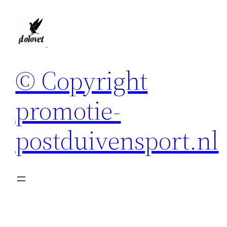
Spring
naar
de
inhoud
© Copyright
promotie-
postduivensport.nl