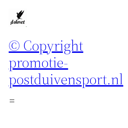
Spring
naar
de
inhoud
© Copyright
promotie-
postduivensport.nl