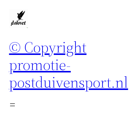
Spring
naar
de
inhoud
© Copyright
promotie-
postduivensport.nl