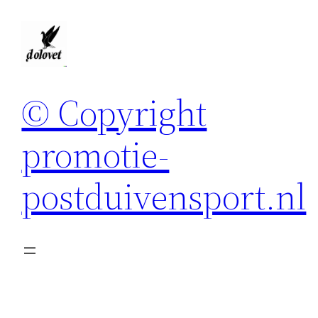
Spring
naar
de
inhoud
© Copyright
promotie-
postduivensport.nl