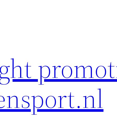
ght promot
ensport.nl