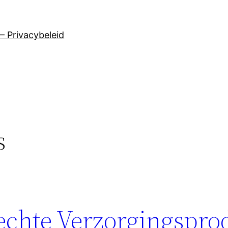
– Privacybeleid
s
lechte Verzorgingspro