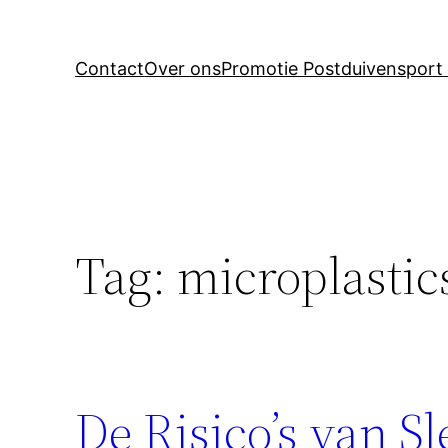
Contact
Over ons
Promotie Postduivensport 
Tag:
microplastic
De Risico’s van S