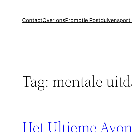
Contact
Over ons
Promotie Postduivensport 
Tag:
mentale uit
Het Ultieme Avon