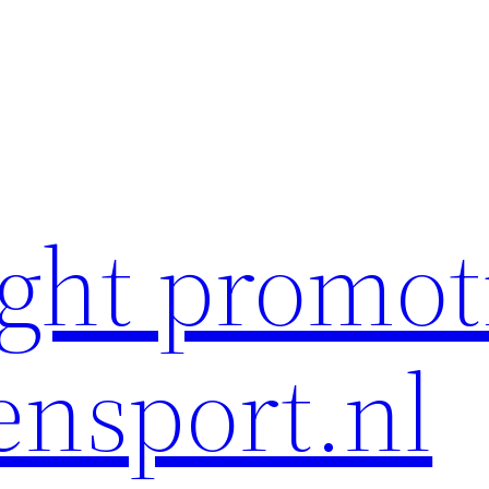
ght promot
ensport.nl