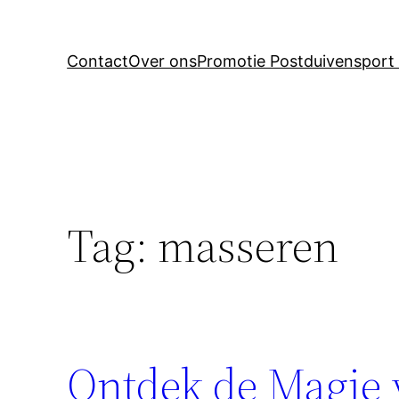
Contact
Over ons
Promotie Postduivensport 
Tag:
masseren
Ontdek de Magie 