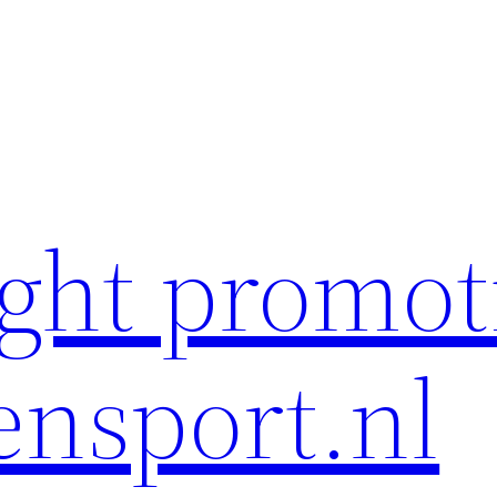
ght promot
ensport.nl