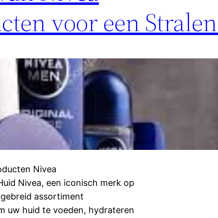
cten voor een Strale
oducten Nivea
Huid Nivea, een iconisch merk op
tgebreid assortiment
m uw huid te voeden, hydrateren