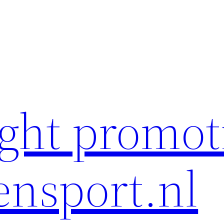
ght promot
ensport.nl