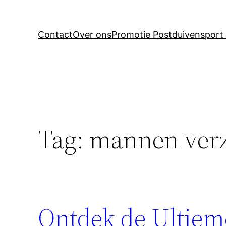
Contact
Over ons
Promotie Postduivensport 
Tag:
mannen verz
Ontdek de Ultie