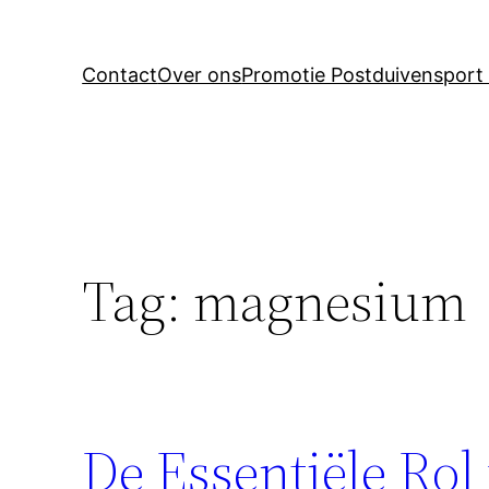
Contact
Over ons
Promotie Postduivensport 
Tag:
magnesium
De Essentiële Ro