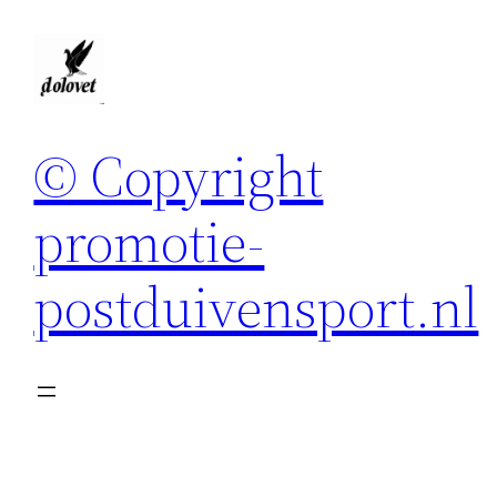
Spring
naar
de
inhoud
© Copyright
promotie-
postduivensport.nl