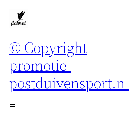
Spring
naar
de
inhoud
© Copyright
promotie-
postduivensport.nl