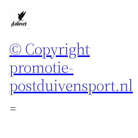
Spring
naar
de
inhoud
© Copyright
promotie-
postduivensport.nl