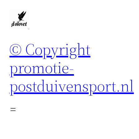
Spring
naar
de
inhoud
© Copyright
promotie-
postduivensport.nl