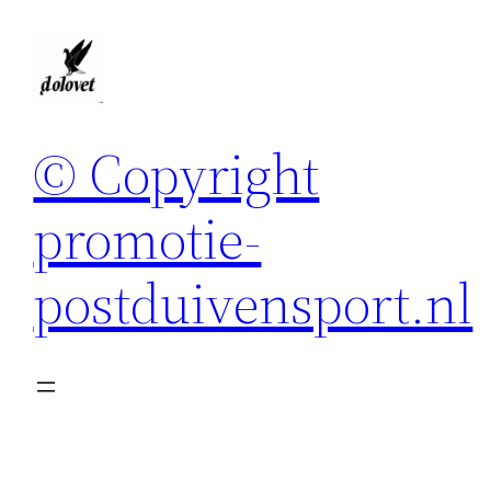
Spring
naar
de
inhoud
© Copyright
promotie-
postduivensport.nl