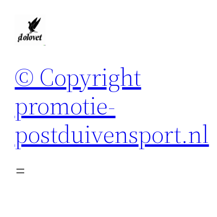
Spring
naar
de
inhoud
© Copyright
promotie-
postduivensport.nl