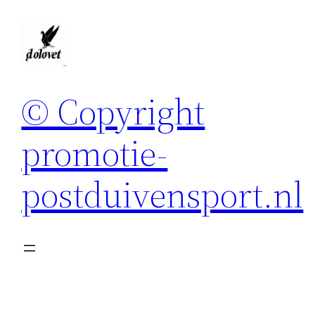
Spring
naar
de
inhoud
© Copyright
promotie-
postduivensport.nl