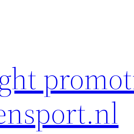
ght promot
ensport.nl