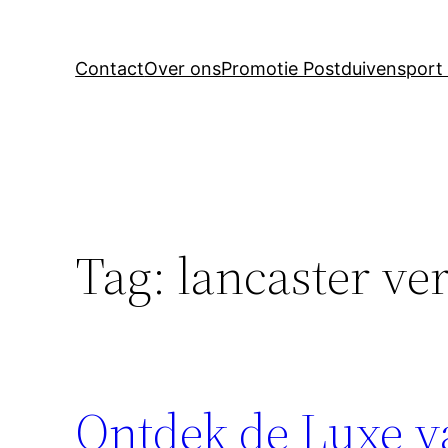
Contact
Over ons
Promotie Postduivensport 
Tag:
lancaster ve
Ontdek de Luxe v