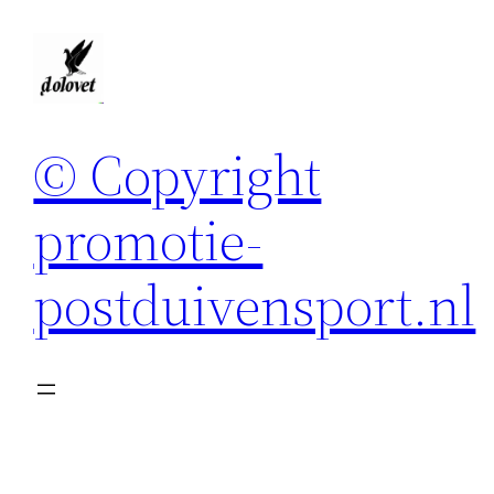
Spring
naar
de
inhoud
© Copyright
promotie-
postduivensport.nl