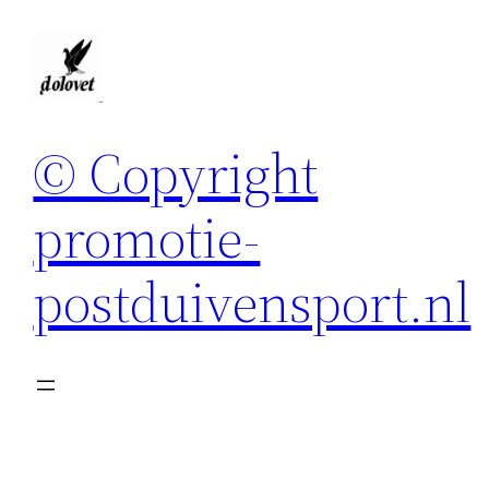
Spring
naar
de
inhoud
© Copyright
promotie-
postduivensport.nl