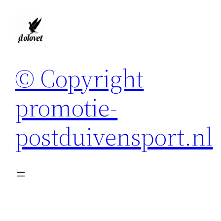
Spring
naar
de
inhoud
© Copyright
promotie-
postduivensport.nl