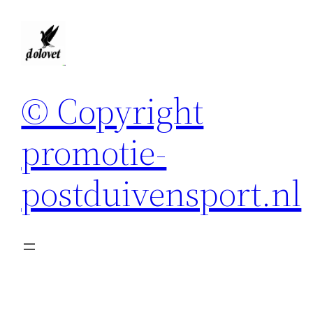
Spring
naar
de
inhoud
© Copyright
promotie-
postduivensport.nl