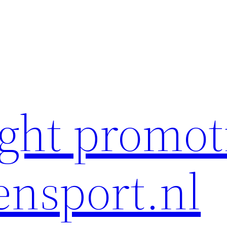
ght promot
ensport.nl