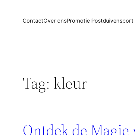
Contact
Over ons
Promotie Postduivensport 
Tag:
kleur
Ontdek de Magie 