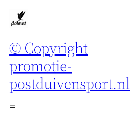
Spring
naar
de
inhoud
© Copyright
promotie-
postduivensport.nl