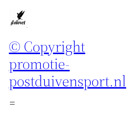
Spring
naar
de
inhoud
© Copyright
promotie-
postduivensport.nl