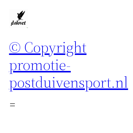
Spring
naar
de
inhoud
© Copyright
promotie-
postduivensport.nl