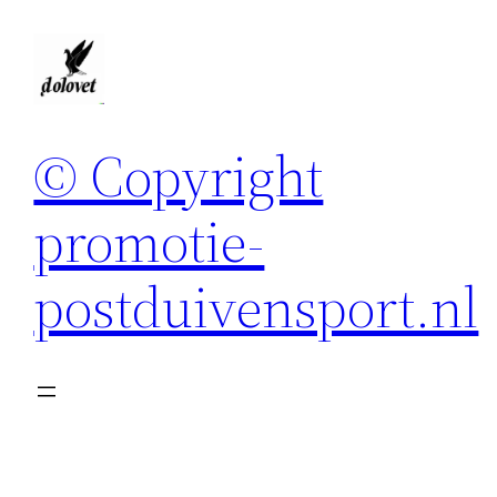
Spring
naar
de
inhoud
© Copyright
promotie-
postduivensport.nl