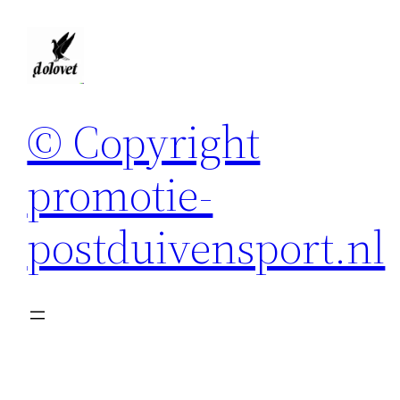
Spring
naar
de
inhoud
© Copyright
promotie-
postduivensport.nl