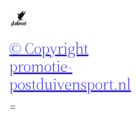
Spring
naar
de
inhoud
© Copyright
promotie-
postduivensport.nl