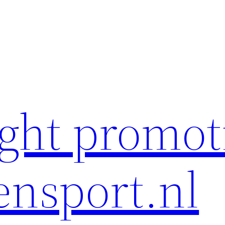
ght promot
ensport.nl