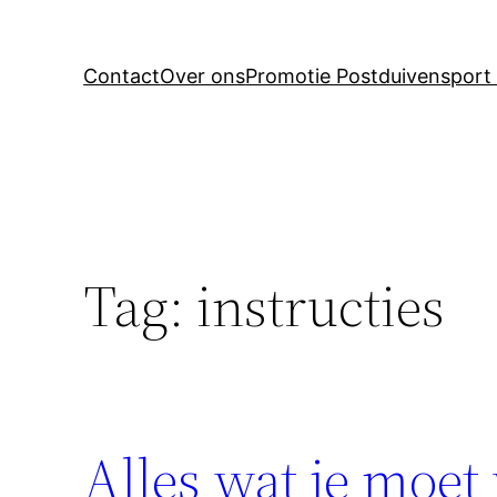
Contact
Over ons
Promotie Postduivensport 
Tag:
instructies
Alles wat je moet