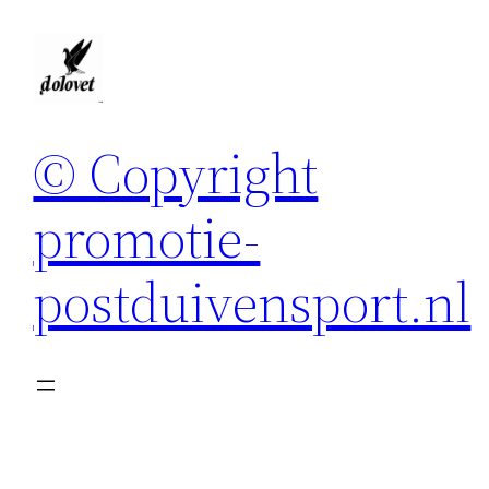
Spring
naar
de
inhoud
© Copyright
promotie-
postduivensport.nl