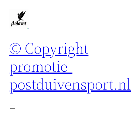
Spring
naar
de
inhoud
© Copyright
promotie-
postduivensport.nl