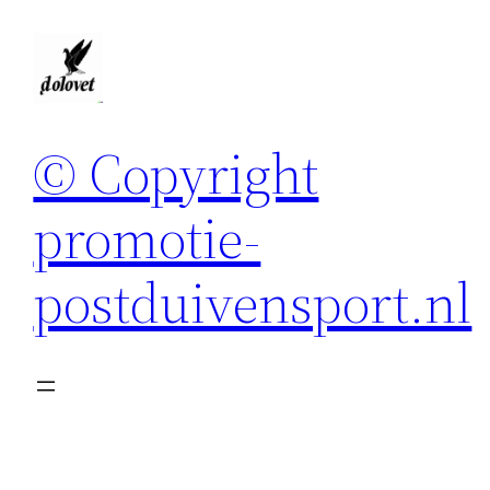
Spring
naar
de
inhoud
© Copyright
promotie-
postduivensport.nl