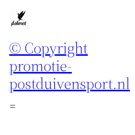
Spring
naar
de
inhoud
© Copyright
promotie-
postduivensport.nl